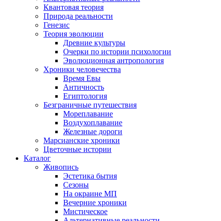
Квантовая теория
Природа реальности
Генезис
Теория эволюции
Древние культуры
Очерки по истории психологии
Эволюционная антропология
Хроники человечества
Время Евы
Античность
Египтология
Безграничные путешествия
Мореплавание
Воздухоплавание
Железные дороги
Марсианские хроники
Цветочные истории
Каталог
Живопись
Эстетика бытия
Сезоны
На окраине МП
Вечерние хроники
Мистическое
Альтернативные реальности