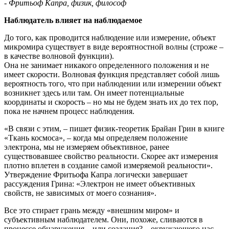
- Фритьоф Капра, физик, философ
Наблюдатель влияет на наблюдаемое
До того, как проводится наблюдение или измерение, объект
микромира существует в виде вероятностной волны (строже –
в качестве волновой функции).
Она не занимает никакого определенного положения и не
имеет скорости. Волновая функция представляет собой лишь
вероятность того, что при наблюдении или измерении объект
возникнет здесь или там. Он имеет потенциальные
координаты и скорость – но мы не будем знать их до тех пор,
пока не начнем процесс наблюдения.
«В связи с этим, – пишет физик-теоретик Брайан Грин в книге
«Ткань космоса», – когда мы определяем положение
электрона, мы не измеряем объективное, ранее
существовавшее свойство реальности. Скорее акт измерения
плотно вплетен в создание самой измеряемой реальности».
Утверждение Фритьофа Капра логически завершает
рассуждения Грина: «Электрон не имеет объективных
свойств, не зависимых от моего сознания».
Все это стирает грань между «внешним миром» и
субъективным наблюдателем. Они, похоже, сливаются в
процессе обнаружения – или создания? – окружающего нас