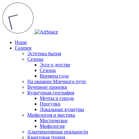
Home
Галерея
Эстетика бытия
Сезоны
Эссе о детстве
Сезоны
Времена года
На окраине Млечного пути
Вечерние хроники
Культурная география
Мечты и города
Прогулки
Локальные культуры
Мифология и мистика
Мистическое
Мифология
Альтернативные реальности
Квантовая теория