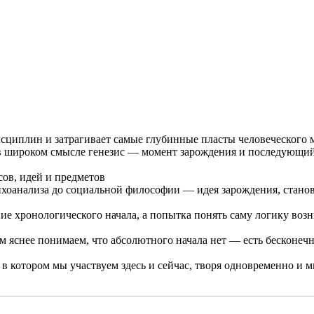
дисциплин и затрагивает самые глубинные пласты человеческого
) в широком смысле генезис — момент зарождения и последующи
ов, идей и предметов
хоанализа до социальной философии — идея зарождения, стано
е хронологического начала, а попытка понять саму логику возн
м яснее понимаем, что абсолютного начала нет — есть бесконеч
в котором мы участвуем здесь и сейчас, творя одновременно и м