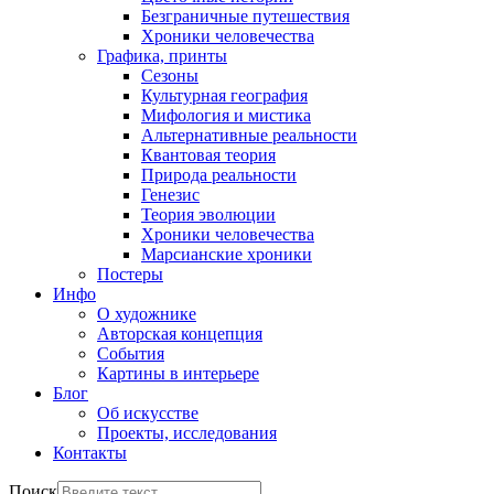
Безграничные путешествия
Хроники человечества
Графика, принты
Сезоны
Культурная география
Мифология и мистика
Альтернативные реальности
Квантовая теория
Природа реальности
Генезис
Теория эволюции
Хроники человечества
Марсианские хроники
Постеры
Инфо
О художнике
Авторская концепция
События
Картины в интерьере
Блог
Об искусстве
Проекты, исследования
Контакты
Поиск