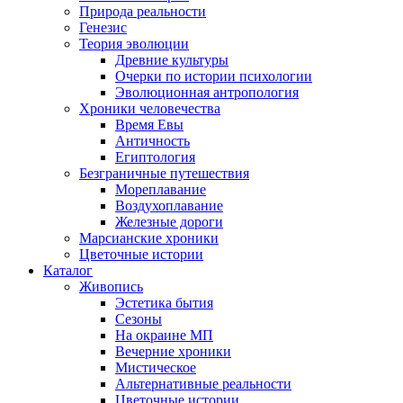
Природа реальности
Генезис
Теория эволюции
Древние культуры
Очерки по истории психологии
Эволюционная антропология
Хроники человечества
Время Евы
Античность
Египтология
Безграничные путешествия
Мореплавание
Воздухоплавание
Железные дороги
Марсианские хроники
Цветочные истории
Каталог
Живопись
Эстетика бытия
Сезоны
На окраине МП
Вечерние хроники
Мистическое
Альтернативные реальности
Цветочные истории