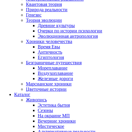
Квантовая теория
Природа реальности
Генезис
Теория эволюции
Древние культуры
Очерки по истории психологии
Эволюционная антропология
Хроники человечества
Время Евы
Античность
Египтология
Безграничные путешествия
Мореплавание
Воздухоплавание
Железные дороги
Марсианские хроники
Цветочные истории
Каталог
Живопись
Эстетика бытия
Сезоны
На окраине МП
Вечерние хроники
Мистическое
Альтернативные реальности