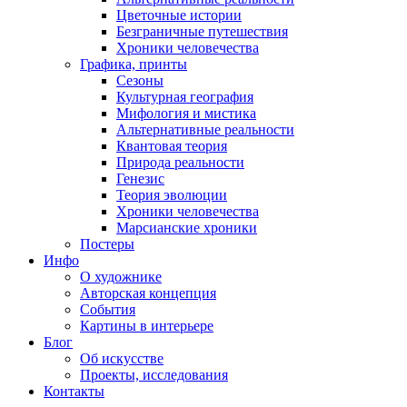
Цветочные истории
Безграничные путешествия
Хроники человечества
Графика, принты
Сезоны
Культурная география
Мифология и мистика
Альтернативные реальности
Квантовая теория
Природа реальности
Генезис
Теория эволюции
Хроники человечества
Марсианские хроники
Постеры
Инфо
О художнике
Авторская концепция
События
Картины в интерьере
Блог
Об искусстве
Проекты, исследования
Контакты