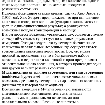
одни и те же законы природы, которым свойственны одни и
те же мировые постоянные, но которые находятся в
различных состояниях.
Исходная формулировка принадлежит физику Хью Эверетту
(1957 год). Хью Эверетт предположил, что при выполнении
квантового измерения волновая функция «схлопывается» и
дает не один-единственный результат, а реализует все
возможные исходы трансформации в частицу.
В этом процессе Вселенная «размножается»: создается столько
ее «версий», сколько существует возможных результатов
измерения. Отсюда следует, что существует бесчисленное
количество параллельных Вселенных, где осуществляются
всевозможные квантовые вероятности. Все, что может
произойти, происходит, где-то в безграничном наборе
вселенных, и вероятности квантовой теории представляют
относительное число вселенных, в которых происходит один
или другой вариант развития событий.
Мультивселенная, или метавселенная, или гипервселенная
(multiverse, hyperverse)
— гипотетическое множество всех
возможных реально существующих параллельных вселенных
(включая ту, в которой мы находимся).
Вселенные, входящие в Мультивселенную, называются
альтернативными вселенными, альтернативными
реальностями, параллельными вселенными или
параллельными мирами. Различные гипотезы о