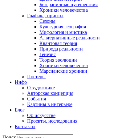
Безграничные путешествия
Хроники человечества
Графика, принты
Сезоны
Культурная география
Мифология и мистика
Альтернативные реальности
Квантовая теория
Природа реальности
Генезис
Теория эволюции
Хроники человечества
Марсианские хроники
Постеры
Инфо
О художнике
Авторская концепция
События
Картины в интерьере
Блог
Об искусстве
Проекты, исследования
Контакты
Поиск