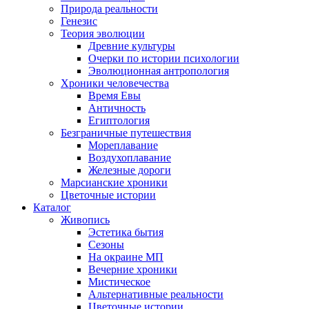
Природа реальности
Генезис
Теория эволюции
Древние культуры
Очерки по истории психологии
Эволюционная антропология
Хроники человечества
Время Евы
Античность
Египтология
Безграничные путешествия
Мореплавание
Воздухоплавание
Железные дороги
Марсианские хроники
Цветочные истории
Каталог
Живопись
Эстетика бытия
Сезоны
На окраине МП
Вечерние хроники
Мистическое
Альтернативные реальности
Цветочные истории