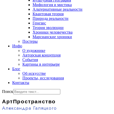
Культурная география
Мифология и мистика
Альтернативные реальности
Квантовая теория
Природа реальности
Генезис
Теория эволюции
Хроники человечества
Марсианские хроники
Постеры
Инфо
О художнике
Авторская концепция
События
Картины в интерьере
Блог
Об искусстве
Проекты, исследования
Контакты
Поиск
АртПространство
Александра Галяцкого