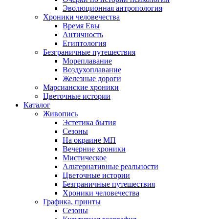
Эволюционная антропология
Хроники человечества
Время Евы
Античность
Египтология
Безграничные путешествия
Мореплавание
Воздухоплавание
Железные дороги
Марсианские хроники
Цветочные истории
Каталог
Живопись
Эстетика бытия
Сезоны
На окраине МП
Вечерние хроники
Мистическое
Альтернативные реальности
Цветочные истории
Безграничные путешествия
Хроники человечества
Графика, принты
Сезоны