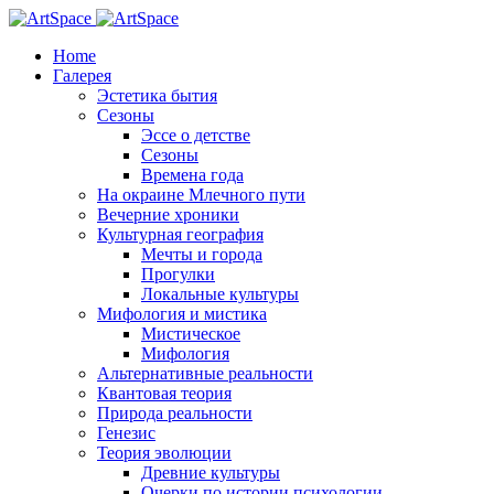
Home
Галерея
Эстетика бытия
Сезоны
Эссе о детстве
Сезоны
Времена года
На окраине Млечного пути
Вечерние хроники
Культурная география
Мечты и города
Прогулки
Локальные культуры
Мифология и мистика
Мистическое
Мифология
Альтернативные реальности
Квантовая теория
Природа реальности
Генезис
Теория эволюции
Древние культуры
Очерки по истории психологии