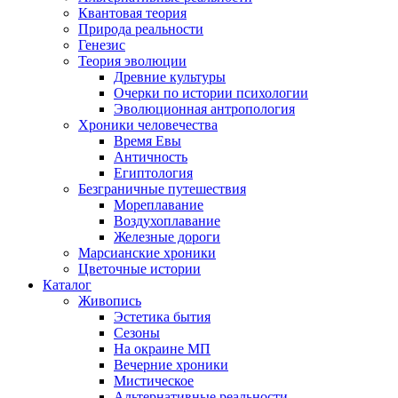
Квантовая теория
Природа реальности
Генезис
Теория эволюции
Древние культуры
Очерки по истории психологии
Эволюционная антропология
Хроники человечества
Время Евы
Античность
Египтология
Безграничные путешествия
Мореплавание
Воздухоплавание
Железные дороги
Марсианские хроники
Цветочные истории
Каталог
Живопись
Эстетика бытия
Сезоны
На окраине МП
Вечерние хроники
Мистическое
Альтернативные реальности