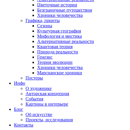
Цветочные истории
Безграничные путешествия
Хроники человечества
Графика, принты
Сезоны
Культурная география
Мифология и мистика
Альтернативные реальности
Квантовая теория
Природа реальности
Генезис
Теория эволюции
Хроники человечества
Марсианские хроники
Постеры
Инфо
О художнике
Авторская концепция
События
Картины в интерьере
Блог
Об искусстве
Проекты, исследования
Контакты