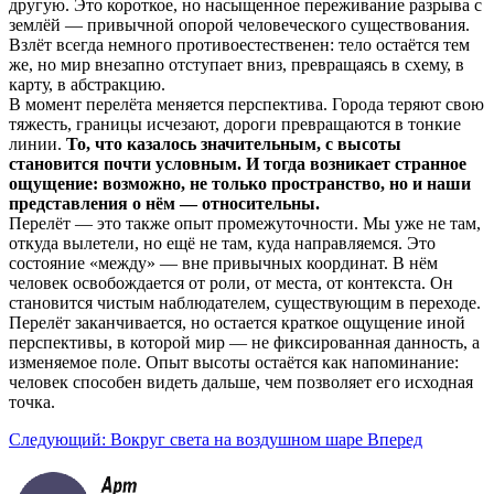
другую. Это короткое, но насыщенное переживание разрыва с
землёй — привычной опорой человеческого существования.
Взлёт всегда немного противоестественен: тело остаётся тем
же, но мир внезапно отступает вниз, превращаясь в схему, в
карту, в абстракцию.
В момент перелёта меняется перспектива. Города теряют свою
тяжесть, границы исчезают, дороги превращаются в тонкие
линии.
То, что казалось значительным, с высоты
становится почти условным. И тогда возникает странное
ощущение: возможно, не только пространство, но и наши
представления о нём — относительны.
Перелёт — это также опыт промежуточности. Мы уже не там,
откуда вылетели, но ещё не там, куда направляемся. Это
состояние «между» — вне привычных координат. В нём
человек освобождается от роли, от места, от контекста. Он
становится чистым наблюдателем, существующим в переходе.
Перелёт заканчивается, но остается краткое ощущение иной
перспективы, в которой мир — не фиксированная данность, а
изменяемое поле. Опыт высоты остаётся как напоминание:
человек способен видеть дальше, чем позволяет его исходная
точка.
Следующий: Вокруг света на воздушном шаре
Вперед